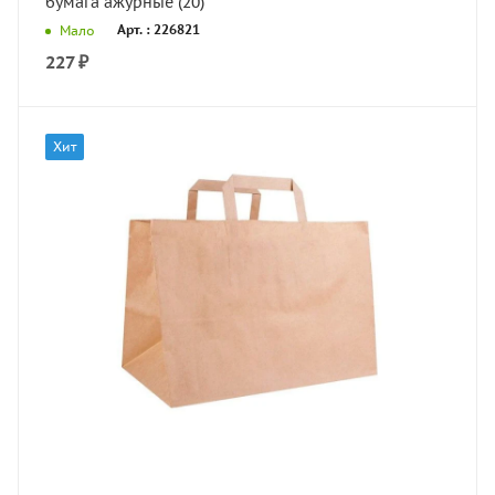
бумага ажурные (20)
Арт. : 226821
Мало
227
₽
Хит