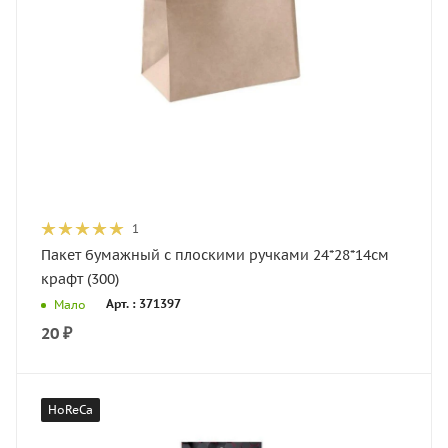
1
Пакет бумажный с плоскими ручками 24*28*14см
крафт (300)
Арт. : 371397
Мало
20
₽
HoReCa