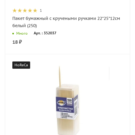
1
Пакет бумажный с кручеными ручками 22*25*12см
белый (250)
Арт. : 352037
Много
18
₽
HoReCa