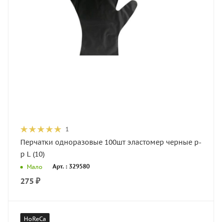
1
Перчатки одноразовые 100шт эластомер черные р-
р L (10)
Арт. : 329580
Мало
275
₽
HoReCa