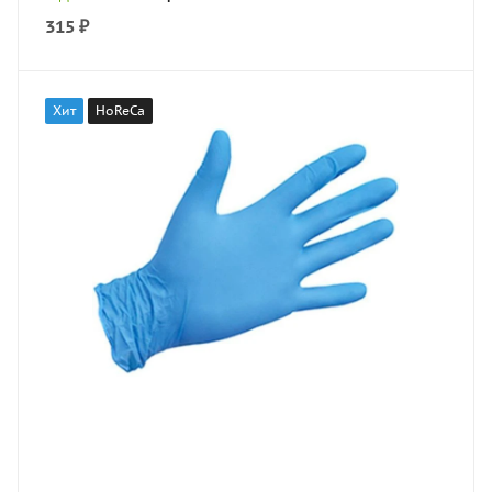
315
₽
Хит
HoReCa