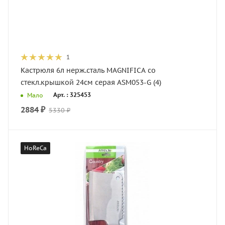
1
Кастрюля 6л нерж.сталь MAGNIFICA со
стекл.крышкой 24см серая ASM053-G (4)
Арт. : 325453
Мало
2884
₽
5330
₽
HoReCa