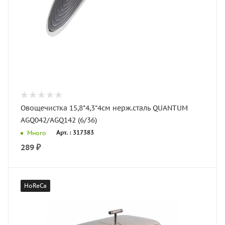
Овощечистка 15,8*4,3*4см нерж.сталь QUANTUM
AGQ042/AGQ142 (6/36)
Арт. : 317383
Много
289
₽
HoReCa