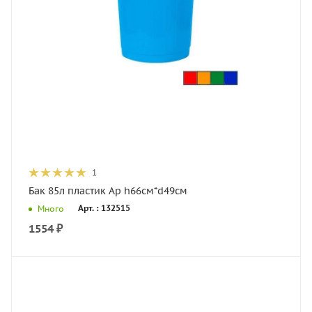
1
Бак 85л пластик Ар h66см*d49см
Арт. : 132515
Много
1554
₽