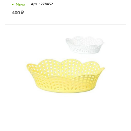
Арт. : 278432
Мало
400
₽