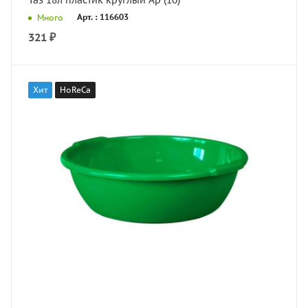
Таз 18л пластик круглый Ар (10)
Арт. : 116603
Много
321
₽
Хит
HoReCa