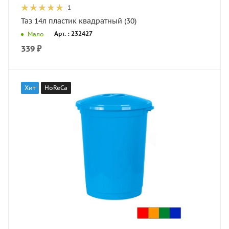
1
Таз 14л пластик квадратный (30)
Арт. : 232427
Мало
339
₽
Хит
HoReCa