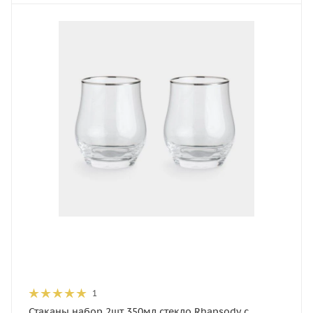
1
Стаканы набор 2шт 350мл стекло Rhapsody с