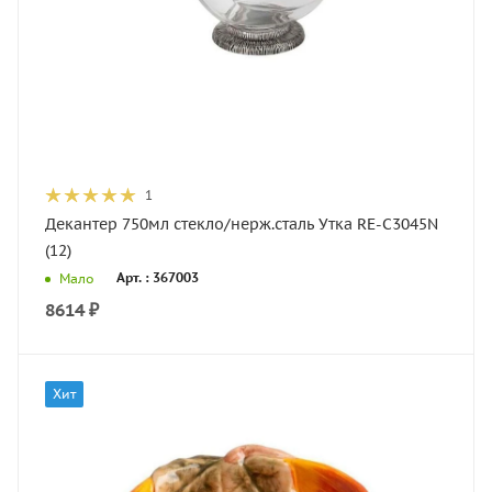
1
Декантер 750мл стекло/нерж.сталь Утка RE-C3045N
(12)
Арт. : 367003
Мало
8614
₽
Хит