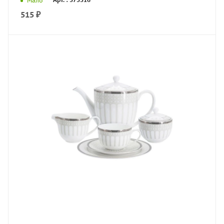
Мало
515
₽