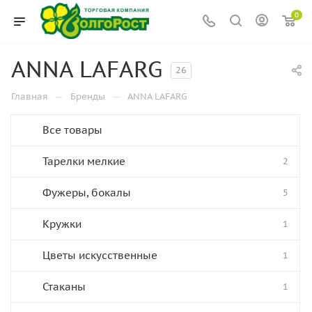
0
ANNA LAFARG
26
—
—
Главная
Бренды
ANNA LAFARG
Все товары
Тарелки мелкие
2
Фужеры, бокалы
5
Кружки
1
Цветы искусственные
1
Стаканы
1