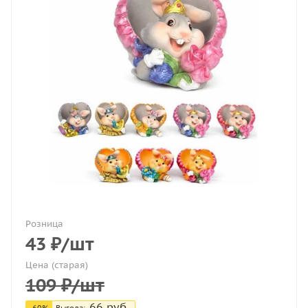
Розница
43
₽
/шт
Цена (старая)
109
₽
/шт
66
руб.