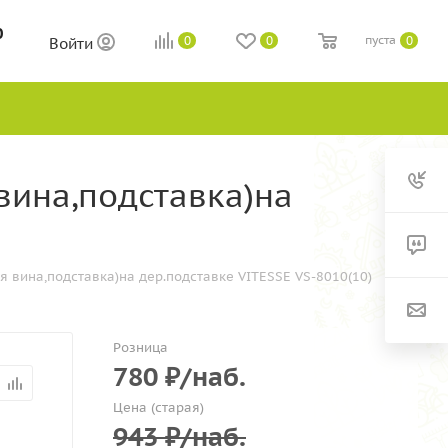
0
пуста
0
0
0
Войти
вина,подставка)на
я вина,подставка)на дер.подставке VITESSE VS-8010(10)
Розница
780
₽
/наб.
Цена (старая)
943
₽
/наб.