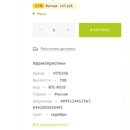
-17%
Выгода:
163
руб.
Мало
В КОРЗИНУ
Рассчитать доставку
Характеристики
Бренд
—
VITESSE
ВесНетто
—
700
Код
—
ВТС-8010
Страна
—
Россия
Штрихкод
—
4895124412367,
8442003850985
Цвет
—
серебро
Все характеристики