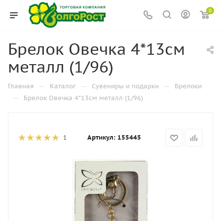
0
Брелок Овечка 4*13см
металл (1/96)
—
—
—
Главная
Каталог
Сувениры и подарки
Брелоки
—
Брелок Овечка 4*13см металл (1/96)
Артикул:
155445
1