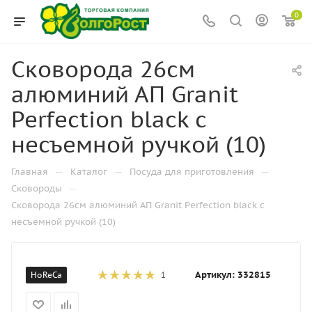
0
Сковорода 26см
алюминий АП Granit
Perfection black с
несъемной ручкой (10)
—
—
—
Главная
Каталог
Посуда для приготовления
—
Сковороды
Сковорода 26см алюминий АП Granit Perfection black с
несъемной ручкой (10)
Артикул:
332815
HoReCa
1