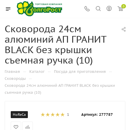
0
Сковорода 24см
алюминий АП ГРАНИТ
BLACK без крышки
съемная ручка (10)
—
—
—
Главная
Каталог
Посуда для приготовления
—
Сковороды
Сковорода 24см алюминий АП ГРАНИТ BLACK без крышки
съемная ручка (10)
Артикул:
277787
HoReCa
1