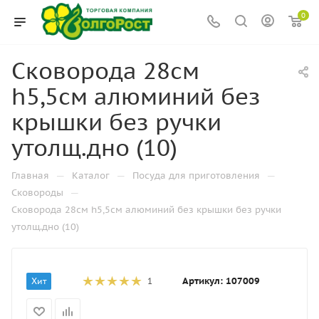
0
Сковорода 28см
h5,5см алюминий без
крышки без ручки
утолщ.дно (10)
—
—
—
Главная
Каталог
Посуда для приготовления
—
Сковороды
Сковорода 28см h5,5см алюминий без крышки без ручки
утолщ.дно (10)
Артикул:
107009
Хит
1