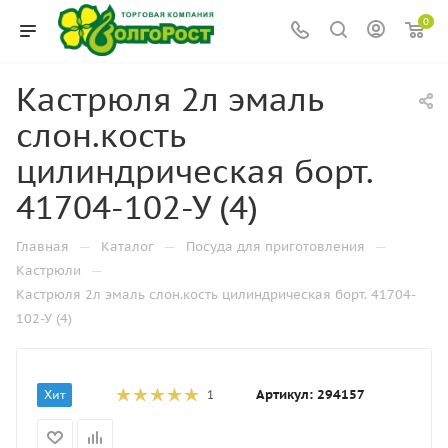
0
Кастрюля 2л эмаль
слон.кость
цилиндрическая борт.
41704-102-У (4)
—
—
—
Главная
Каталог
Посуда для приготовления
—
Кастрюли
Кастрюля 2л эмаль слон.кость цилиндрическая борт. 41704-
102-У (4)
Артикул:
294157
Хит
1