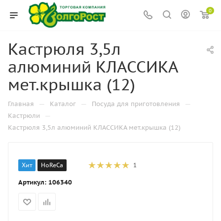
0
Кастрюля 3,5л
алюминий КЛАССИКА
мет.крышка (12)
—
—
—
Главная
Каталог
Посуда для приготовления
—
Кастрюли
Кастрюля 3,5л алюминий КЛАССИКА мет.крышка (12)
Хит
HoReCa
1
Артикул:
106340