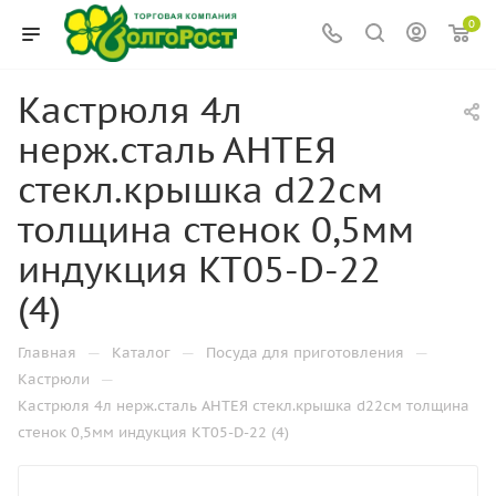
0
Кастрюля 4л
нерж.сталь АНТЕЯ
стекл.крышка d22см
толщина стенок 0,5мм
индукция KT05-D-22
(4)
—
—
—
Главная
Каталог
Посуда для приготовления
—
Кастрюли
Кастрюля 4л нерж.сталь АНТЕЯ стекл.крышка d22см толщина
стенок 0,5мм индукция KT05-D-22 (4)