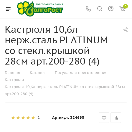
0
Кастрюля 10,6л
нерж.сталь PLATINUM
со стекл.крышкой
28см арт.200-280 (4)
—
—
—
Главная
Каталог
Посуда для приготовления
—
Кастрюли
Кастрюля 10,6л нерж.сталь PLATINUM со стекл.крышкой 28см
арт.200-280 (4)
Артикул:
324638
1