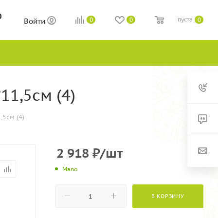
0
пуста
0
0
0
Войти
11,5см (4)
,5см (4)
2 918
₽
/шт
Мало
В КОРЗИНУ