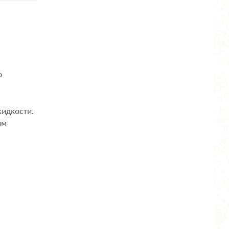
о
ю
жидкости.
им