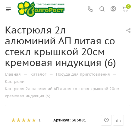
0
Кастрюля 2л
алюминий АП литая со
стекл крышкой 20см
кремовая индукция (6)
—
—
—
Главная
Каталог
Посуда для приготовления
—
Кастрюли
Кастрюля 2л алюминий АП литая со стекл крышкой 20см
кремовая индукция (6)
Артикул:
383081
1