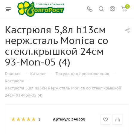
0
Кастрюля 5,8л h13см
нерж.сталь Monica со
стекл.крышкой 24см
93-Mon-05 (4)
—
—
—
Главная
Каталог
Посуда для приготовления
—
Кастрюли
Кастрюля 5,8л h13см нерж.сталь Monica со стекл.крышкой
24см 93-Mon-05 (4)
Артикул:
346358
1