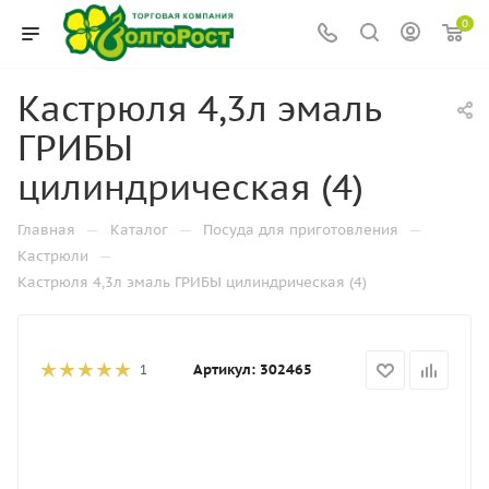
0
Кастрюля 4,3л эмаль
ГРИБЫ
цилиндрическая (4)
—
—
—
Главная
Каталог
Посуда для приготовления
—
Кастрюли
Кастрюля 4,3л эмаль ГРИБЫ цилиндрическая (4)
Артикул:
302465
1