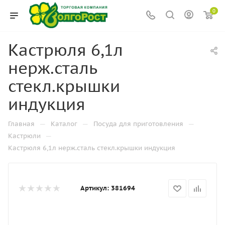
0
Кастрюля 6,1л
нерж.сталь
стекл.крышки
индукция
—
—
—
Главная
Каталог
Посуда для приготовления
—
Кастрюли
Кастрюля 6,1л нерж.сталь стекл.крышки индукция
Артикул:
381694