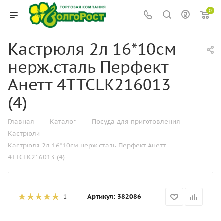
0
Кастрюля 2л 16*10см
нерж.сталь Перфект
Анетт 4TTCLK216013
(4)
—
—
—
Главная
Каталог
Посуда для приготовления
—
Кастрюли
Кастрюля 2л 16*10см нерж.сталь Перфект Анетт
4TTCLK216013 (4)
Артикул:
382086
1