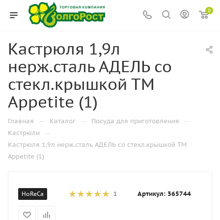
0
Кастрюля 1,9л
нерж.сталь АДЕЛЬ со
стекл.крышкой ТМ
Appetite (1)
—
—
—
Главная
Каталог
Посуда для приготовления
—
Кастрюли
Кастрюля 1,9л нерж.сталь АДЕЛЬ со стекл.крышкой ТМ
Appetite (1)
Артикул:
365744
HoReCa
1