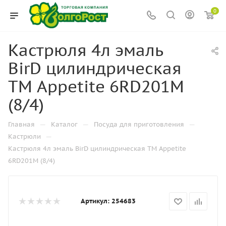
0
Кастрюля 4л эмаль
BirD цилиндрическая
ТМ Appetite 6RD201M
(8/4)
—
—
—
Главная
Каталог
Посуда для приготовления
—
Кастрюли
Кастрюля 4л эмаль BirD цилиндрическая ТМ Appetite
6RD201M (8/4)
Артикул:
254683