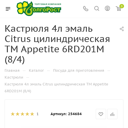
0
Кастрюля 4л эмаль
Citrus цилиндрическая
ТМ Appetite 6RD201M
(8/4)
—
—
—
Главная
Каталог
Посуда для приготовления
—
Кастрюли
Кастрюля 4л эмаль Citrus цилиндрическая ТМ Appetite
6RD201M (8/4)
Артикул:
254684
1