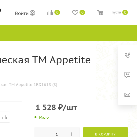
0
пуста
0
0
0
Войти
еская ТМ Appetite
ая ТМ Appetite 1RD161S (8)
1 528
₽
/шт
Мало
В КОРЗИНУ