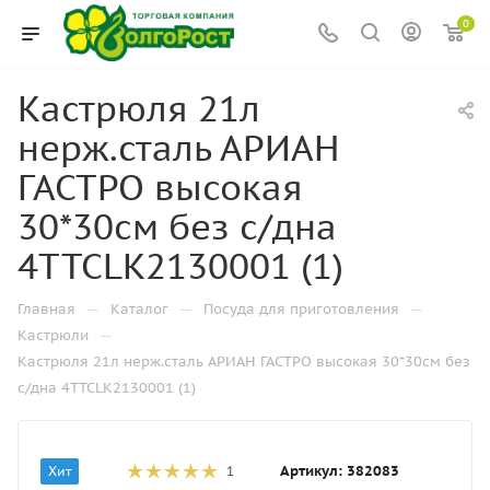
0
Кастрюля 21л
нерж.сталь АРИАН
ГАСТРО высокая
30*30см без с/дна
4TTCLK2130001 (1)
—
—
—
Главная
Каталог
Посуда для приготовления
—
Кастрюли
Кастрюля 21л нерж.сталь АРИАН ГАСТРО высокая 30*30см без
с/дна 4TTCLK2130001 (1)
Артикул:
382083
Хит
1