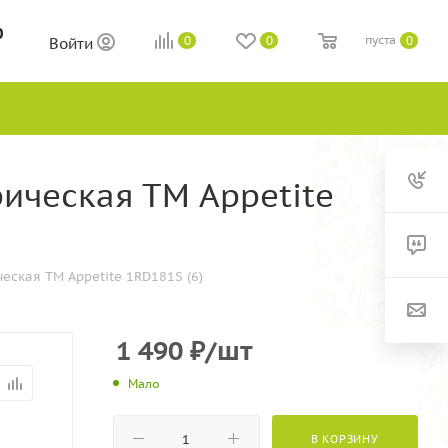
0
пуста
0
0
0
Войти
ическая ТМ Appetite
еская ТМ Appetite 1RD181S (6)
1 490
₽
/шт
Мало
В КОРЗИНУ