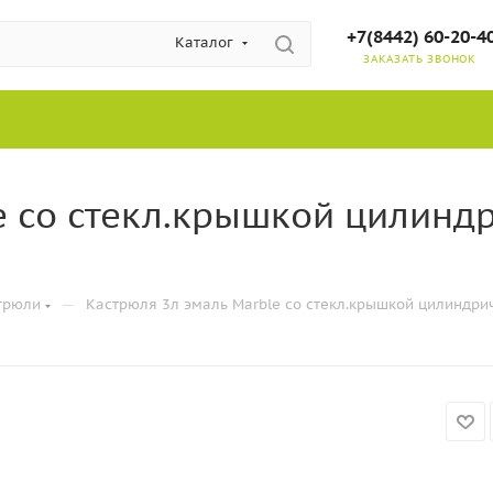
+7(8442) 60-20-4
Каталог
ЗАКАЗАТЬ ЗВОНОК
e со стекл.крышкой цилиндр
—
трюли
Кастрюля 3л эмаль Marble со стекл.крышкой цилиндрич