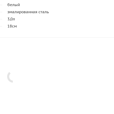
белый
эмалированная сталь
3,0л
18см