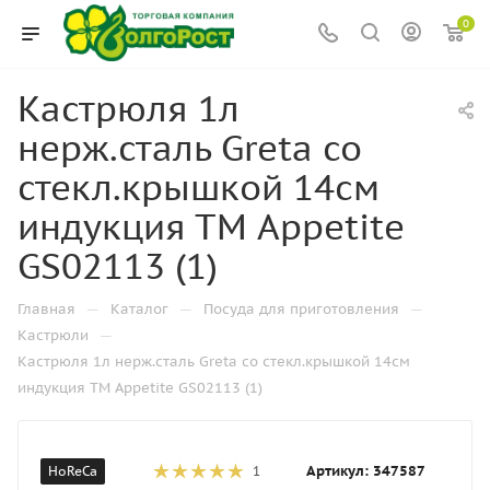
0
Кастрюля 1л
нерж.сталь Greta со
стекл.крышкой 14см
индукция ТМ Appetite
GS02113 (1)
—
—
—
Главная
Каталог
Посуда для приготовления
—
Кастрюли
Кастрюля 1л нерж.сталь Greta со стекл.крышкой 14см
индукция ТМ Appetite GS02113 (1)
Артикул:
347587
HoReCa
1