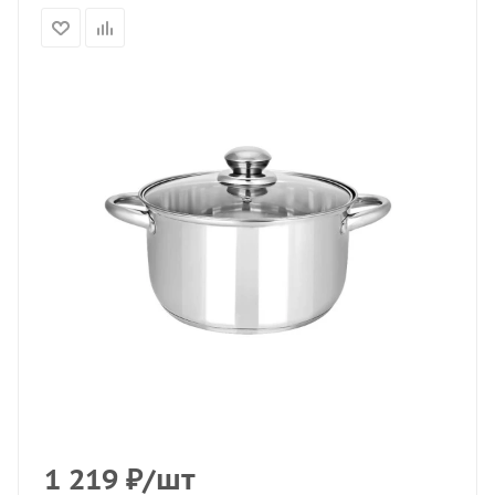
1 219
₽
/шт