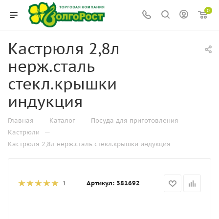
0
Кастрюля 2,8л
нерж.сталь
стекл.крышки
индукция
—
—
—
Главная
Каталог
Посуда для приготовления
—
Кастрюли
Кастрюля 2,8л нерж.сталь стекл.крышки индукция
Артикул:
381692
1