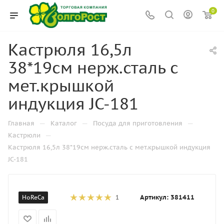
0
Кастрюля 16,5л
38*19см нерж.сталь с
мет.крышкой
индукция JC-181
—
—
—
Главная
Каталог
Посуда для приготовления
—
Кастрюли
Кастрюля 16,5л 38*19см нерж.сталь с мет.крышкой индукция
JC-181
Артикул:
381411
HoReCa
1