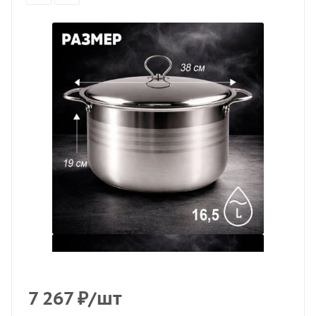
7 267
₽
/шт