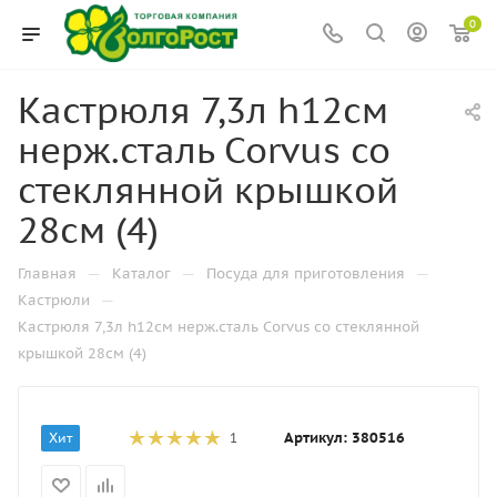
0
Кастрюля 7,3л h12см
нерж.сталь Corvus со
стеклянной крышкой
28см (4)
—
—
—
Главная
Каталог
Посуда для приготовления
—
Кастрюли
Кастрюля 7,3л h12см нерж.сталь Corvus со стеклянной
крышкой 28см (4)
Артикул:
380516
Хит
1