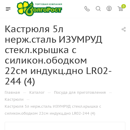
0
Кастрюля 5л
нерж.сталь ИЗУМРУД
стекл.крышка с
силикон.ободком
22см индукц.дно LR02-
244 (4)
—
—
—
Главная
Каталог
Посуда для приготовления
—
Кастрюли
Кастрюля 5л нерж.сталь ИЗУМРУД стекл.крышка с
силикон.ободком 22см индукц.дно LR02-244 (4)