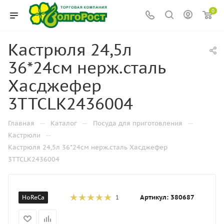
0
Кастрюля 24,5л
36*24см нерж.сталь
Хасджефер
3TTCLK2436004
—
—
—
Главная
Каталог
Посуда для приготовления
—
Кастрюли
Кастрюля 24,5л 36*24см нерж.сталь Хасджефер
3TTCLK2436004
Артикул:
380687
HoReCa
1