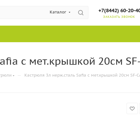
+7(8442) 60-20-4
Каталог
ЗАКАЗАТЬ ЗВОНОК
afia с мет.крышкой 20см SF
—
трюли
Кастрюля 3л нерж.сталь Safia с мет.крышкой 20см SF-C