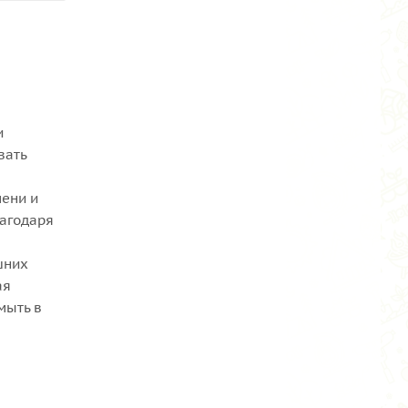
и
вать
мени и
лагодаря
шних
ая
мыть в