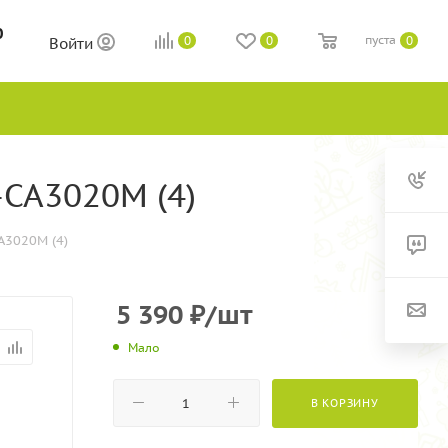
0
пуста
0
0
0
Войти
-CA3020М (4)
A3020М (4)
5 390
₽
/шт
Мало
В КОРЗИНУ