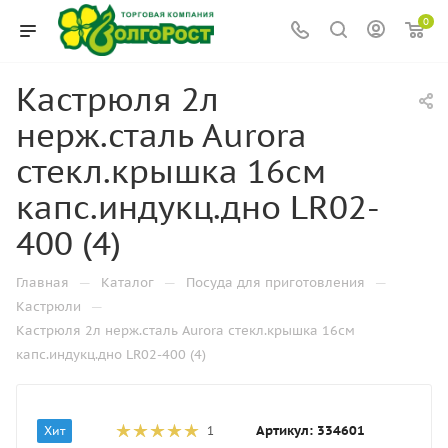
0
Кастрюля 2л
нерж.сталь Aurora
стекл.крышка 16см
капс.индукц.дно LR02-
400 (4)
—
—
—
Главная
Каталог
Посуда для приготовления
—
Кастрюли
Кастрюля 2л нерж.сталь Aurora стекл.крышка 16см
капс.индукц.дно LR02-400 (4)
Артикул:
334601
Хит
1