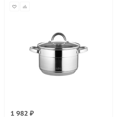
1 982
₽