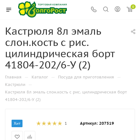
0
Кастрюля 8л эмаль
слон.кость с рис.
цилиндрическая борт
41804-202/6-У (2)
—
—
—
Главная
Каталог
Посуда для приготовления
—
Кастрюли
Кастрюля 8л эмаль слон.кость с рис. цилиндрическая борт
41804-202/6-У (2)
Артикул:
207519
Хит
1