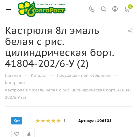
0
Кастрюля 8л эмаль
белая с рис.
цилиндрическая борт.
41804-202/6-У (2)
—
—
—
Главная
Каталог
Посуда для приготовления
—
Кастрюли
Кастрюля 8л эмаль белая с рис. цилиндрическая борт. 41804-
202/6-У (2)
Артикул:
106501
Хит
1