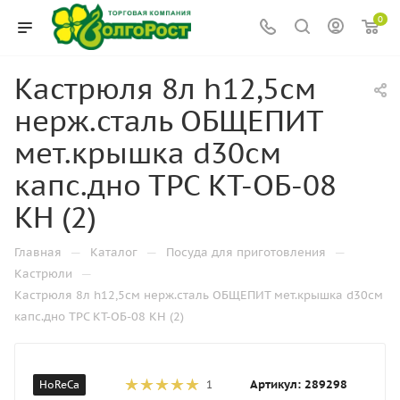
0
Кастрюля 8л h12,5см
нерж.сталь ОБЩЕПИТ
мет.крышка d30см
капс.дно ТРС КТ-ОБ-08
КН (2)
—
—
—
Главная
Каталог
Посуда для приготовления
—
Кастрюли
Кастрюля 8л h12,5см нерж.сталь ОБЩЕПИТ мет.крышка d30см
капс.дно ТРС КТ-ОБ-08 КН (2)
Артикул:
289298
HoReCa
1