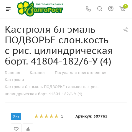
0
Кастрюля 6л эмаль
ПОДВОРЬЕ слон.кость
с рис. цилиндрическая
борт. 41804-182/6-У (4)
—
—
—
Главная
Каталог
Посуда для приготовления
—
Кастрюли
Кастрюля 6л эмаль ПОДВОРЬЕ слон.кость с рис.
цилиндрическая борт. 41804-182/6-У (4)
Артикул:
307765
Хит
1