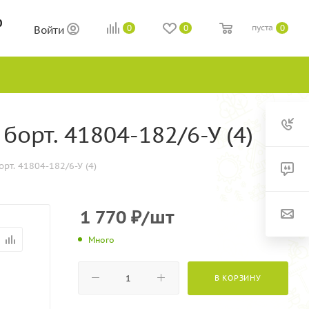
0
пуста
0
0
0
Войти
борт. 41804-182/6-У (4)
рт. 41804-182/6-У (4)
1 770
₽
/шт
Много
В КОРЗИНУ