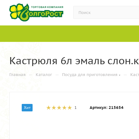
Кастрюля 6л эмаль слон.ко
—
—
—
Главная
Каталог
Посуда для приготовления
Кас
Артикул:
215654
Хит
1