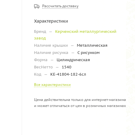
Рассчитать доставку
Характеристики
Бренд
—
Керченский металлургический
завод
Наличие крышки
—
Металлическая
Наличие рисунка
—
С рисунком
Форма
—
Цилиндрическая
ВесНетто
—
1540
Код
—
КЕ-41804-182-6сл
Все характеристики
Цена действительна только для интернет-магазина
и может отличаться от цен в розничных магазинах