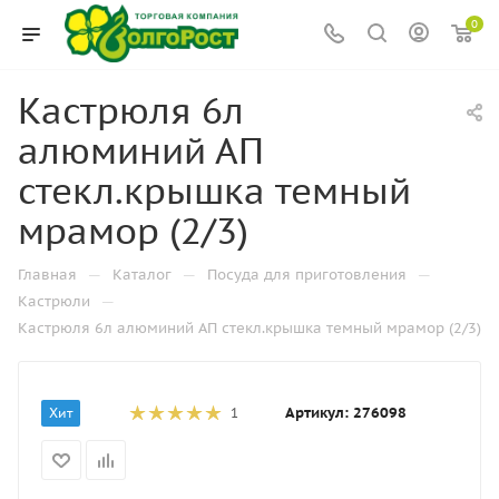
0
Кастрюля 6л
алюминий АП
стекл.крышка темный
мрамор (2/3)
—
—
—
Главная
Каталог
Посуда для приготовления
—
Кастрюли
Кастрюля 6л алюминий АП стекл.крышка темный мрамор (2/3)
Артикул:
276098
Хит
1