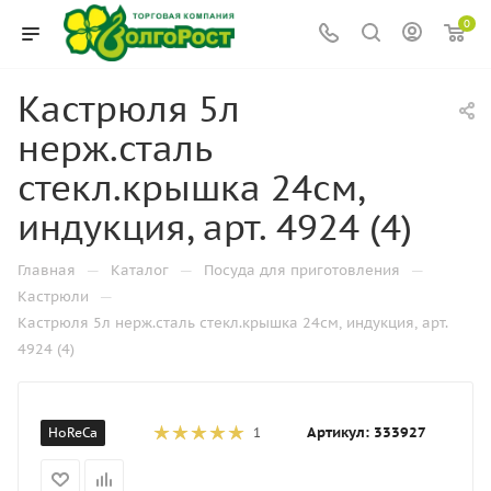
0
Кастрюля 5л
нерж.сталь
стекл.крышка 24см,
индукция, арт. 4924 (4)
—
—
—
Главная
Каталог
Посуда для приготовления
—
Кастрюли
Кастрюля 5л нерж.сталь стекл.крышка 24см, индукция, арт.
4924 (4)
Артикул:
333927
HoReCa
1