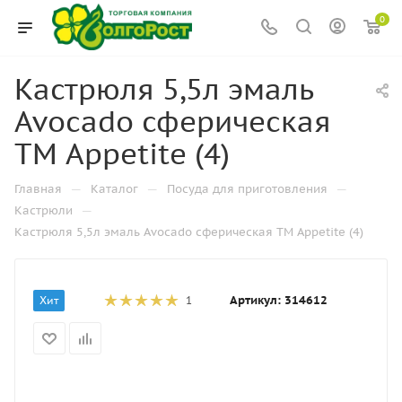
0
Кастрюля 5,5л эмаль
Avocado сферическая
ТМ Appetite (4)
—
—
—
Главная
Каталог
Посуда для приготовления
—
Кастрюли
Кастрюля 5,5л эмаль Avocado сферическая ТМ Appetite (4)
Артикул:
314612
Хит
1