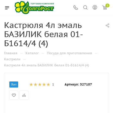
0
Кастрюля 4л эмаль
БАЗИЛИК белая 01-
Б1614/4 (4)
—
—
—
Главная
Каталог
Посуда для приготовления
—
Кастрюли
Кастрюля 4л эмаль БАЗИЛИК белая 01-Б1614/4 (4)
Артикул:
327107
Хит
1