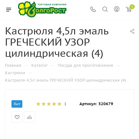
0
Кастрюля 4,5л эмаль
ГРЕЧЕСКИЙ УЗОР
цилиндрическая (4)
—
—
—
Главная
Каталог
Посуда для приготовления
—
Кастрюли
Кастрюля 4,5л эмаль ГРЕЧЕСКИЙ УЗОР цилиндрическая (4)
Артикул:
320679
Хит
1