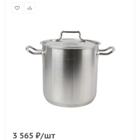
3 565
₽
/шт