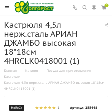
0
Кастрюля 4,5л
нерж.сталь АРИАН
ДЖАМБО высокая
18*18см
4HRCLK0418001 (1)
—
—
—
Главная
Каталог
Посуда для приготовления
—
Кастрюли
Кастрюля 4,5л нерж.сталь АРИАН ДЖАМБО высокая 18*18см
4HRCLK0418001 (1)
Артикул:
255448
HoReCa
1