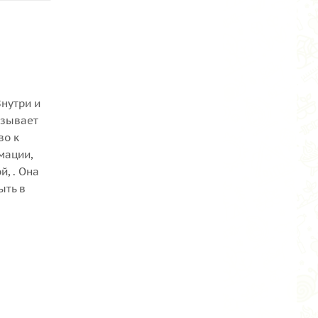
нутри и
ызывает
во к
мации,
, . Она
ыть в