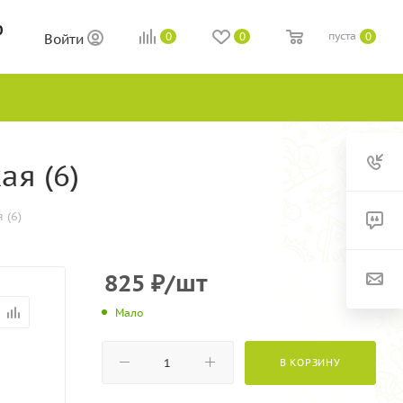
0
пуста
0
0
0
Войти
я (6)
 (6)
825
₽
/шт
Мало
В КОРЗИНУ