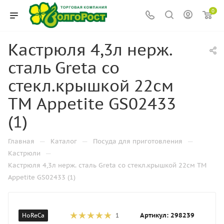
0
Кастрюля 4,3л нерж.
сталь Greta со
стекл.крышкой 22см
ТМ Appetite GS02433
(1)
—
—
—
Главная
Каталог
Посуда для приготовления
—
Кастрюли
Кастрюля 4,3л нерж. сталь Greta со стекл.крышкой 22см ТМ
Appetite GS02433 (1)
Артикул:
298239
HoReCa
1