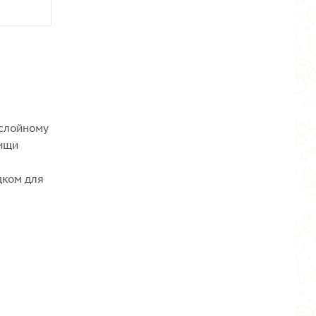
ослойному
пищи
дком для