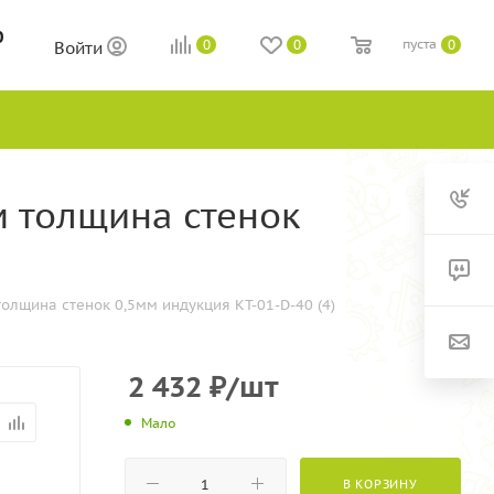
0
пуста
0
0
0
Войти
м толщина стенок
олщина стенок 0,5мм индукция KT-01-D-40 (4)
2 432
₽
/шт
Мало
В КОРЗИНУ