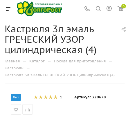
0
Кастрюля 3л эмаль
ГРЕЧЕСКИЙ УЗОР
цилиндрическая (4)
—
—
—
Главная
Каталог
Посуда для приготовления
—
Кастрюли
Кастрюля 3л эмаль ГРЕЧЕСКИЙ УЗОР цилиндрическая (4)
Артикул:
320678
Хит
1