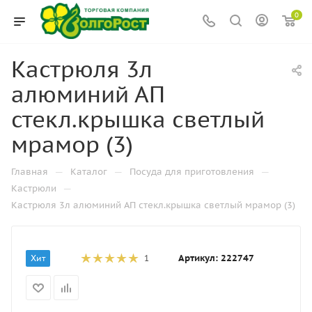
0
Кастрюля 3л
алюминий АП
стекл.крышка светлый
мрамор (3)
—
—
—
Главная
Каталог
Посуда для приготовления
—
Кастрюли
Кастрюля 3л алюминий АП стекл.крышка светлый мрамор (3)
Артикул:
222747
Хит
1